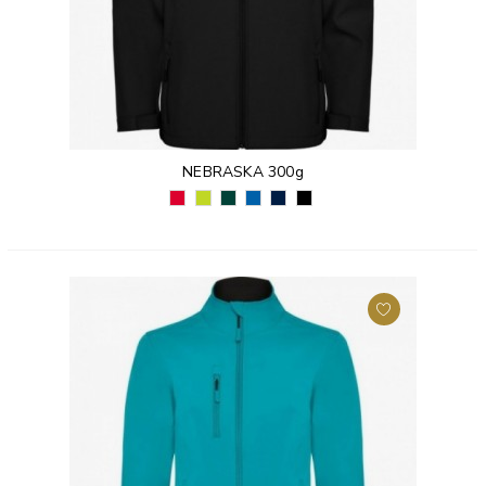
NEBRASKA 300g
CZERWONY
LIMONKOWY
ZIELEŃ
KRÓLEWSKI
GRANATOWY
CZARNY
(60)
PUNCH
BUTELKOWA
NIEBIESKI
(55)
(02)
(235)
(56)
(05)