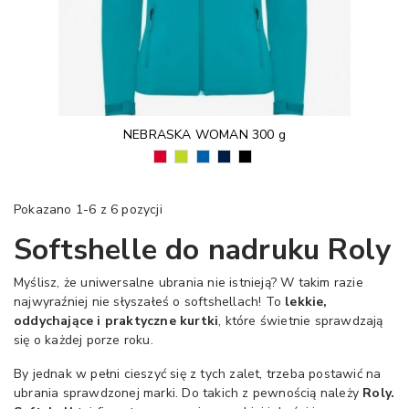
NEBRASKA WOMAN 300 g
CZERWONY
LIMONKOWY
KRÓLEWSKI
GRANATOWY
CZARNY
(60)
PUNCH
NIEBIESKI
(55)
(02)
(235)
(05)
Pokazano 1-6 z 6 pozycji
Softshelle do nadruku Roly
Myślisz, że uniwersalne ubrania nie istnieją? W takim razie
najwyraźniej nie słyszałeś o softshellach! To
lekkie,
oddychające i praktyczne kurtki
, które świetnie sprawdzają
się o każdej porze roku.
By jednak w pełni cieszyć się z tych zalet, trzeba postawić na
ubrania sprawdzonej marki. Do takich z pewnością należy
Roly.