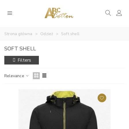
Strona główna
>
Odzież
>
Soft shell
SOFT SHELL
Filters
Relevance