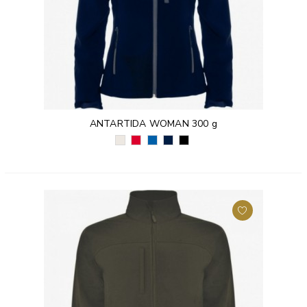
ANTARTIDA WOMAN 300 g
PERŁOWY
CZERWONY
KRÓLEWSKI
GRANATOWY
CZARNY
BIAŁY
(60)
NIEBIESKI
(55)
(02)
(011)
(05)