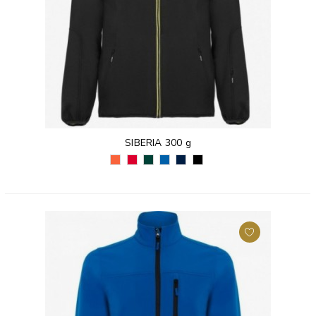
SIBERIA 300 g
POMARAŃCZOWY
CZERWONY
ZIELEŃ
KRÓLEWSKI
GRANATOWY
CZARNY
VERMILION
(60)
BUTELKOWA
NIEBIESKI
(55)
(02)
(311)
(56)
(05)