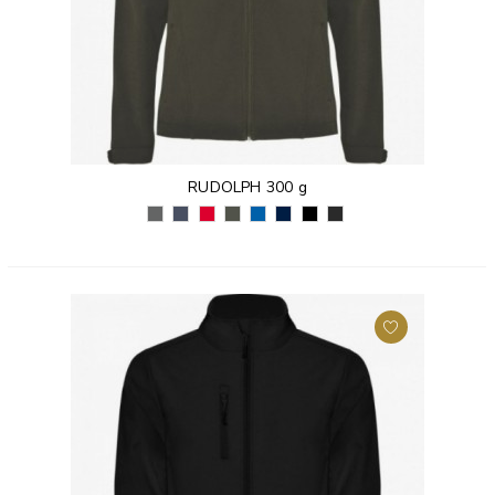
RUDOLPH 300 g
CIEMNOGRAFITOWY
GRANATOWY
CZERWONY
MILITARNY
KRÓLEWSKI
GRANATOWY
CZARNY
CZARNY
(46)
VIGORE
(60)
CIEMNOZIELONY
NIEBIESKI
(55)
(02)
VIGORE
(247)
(38)
(05)
(243)