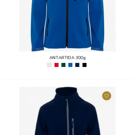
ANTARTIDA 300g
PERŁOWY
CZERWONY
ZIELEŃ
KRÓLEWSKI
GRANATOWY
CZARNY
BIAŁY
(60)
BUTELKOWA
NIEBIESKI
(55)
(02)
(011)
(56)
(05)