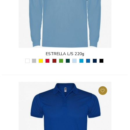
ESTRELLA L/S 220g
BIAŁY
SZARY
ŻÓŁTY
CZERWONY
BORDOWY
TRAWIASTY
ZIELEŃ
BŁĘKITNY
TURKUSOWY
KRÓLEWSKI
GRANATOWY
CZARNY
(01)
(58)
(03)
(60)
(57)
(83)
BUTELKOWA
(10)
(12)
NIEBIESKI
(55)
(02)
(56)
(05)