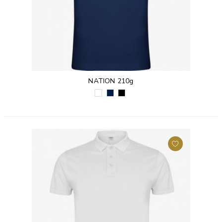
NATION 210g
BIAŁY
GRANATOWY
CZARNY
(01)
(55)
(02)