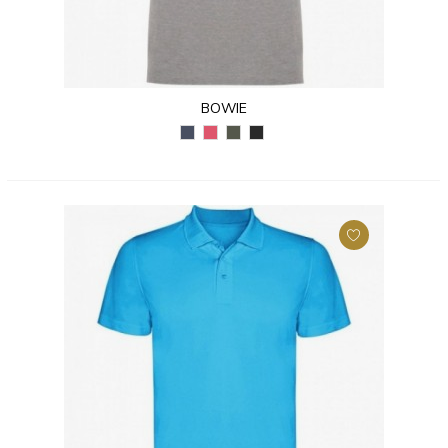
BOWIE
GRANATOWY
CZERWONY
MILITARNY
CZARNY
VIGORE
VIGORE
ZIELONY
VIGORE
(247)
(245)
VIGORE
(243)
(153)