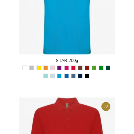
STAR 200g
BIAŁY
SZARY
ŻÓŁTY
POMARAŃCZOWY
JASNORÓŻOWY
PURPUROWY
RÓŻOWY
CZERWONY
CZEKOLADOWY
BORDOWY
TRAWIASTY
ZIELONY
ZIELEŃ
(01)
(58)
(03)
(31)
(48)
(71)
(78)
(60)
(87)
(57)
(83)
TROPIKALNY
BUTELKOW
ZIELONA
BŁĘKITNY
TURKUSOWY
KRÓLEWSKI
NIEBIESKI
GRANATOWY
CZARNY
(216)
(56)
MIĘTA
(10)
(12)
NIEBIESKI
DŻINSOWY
(55)
(02)
(98)
(05)
(86)