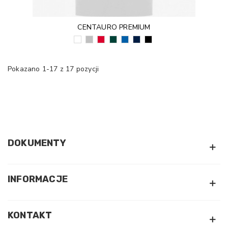
CENTAURO PREMIUM
BIAŁY
SZARY
CZERWONY
ZIELEŃ
KRÓLEWSKI
GRANATOWY
CZARNY
(01)
(58)
(60)
BUTELKOWA
NIEBIESKI
(55)
(02)
(56)
(05)
Pokazano 1-17 z 17 pozycji
DOKUMENTY
INFORMACJE
KONTAKT