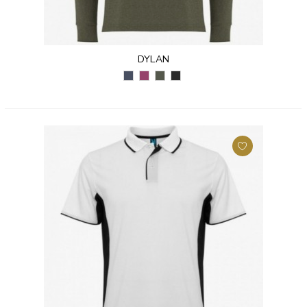
DYLAN
GRANATOWY
GRANAT
MILITARNY
CZARNY
VIGORE
VIGORE
ZIELONY
VIGORE
(247)
(256)
VIGORE
(243)
(153)