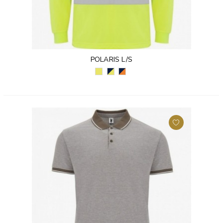
POLARIS L/S
ŻÓŁTY
GRANATOWY/
GRANATOWY/POMARAŃCZO
FLUORESCENCYJNY
ŻÓŁTY
FLUORESCENCYJNY
(221)
FLUORESCENCYJNY
(55223)
(55221)