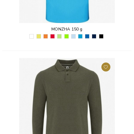
MONZHA 150 g
BIAŁY
ŻÓŁTY
POMARAŃCZOWY
CZERWONY
ZIELONY
LIMONKOWY
BŁĘKITNY
TURKUSOWY
KRÓLEWSKI
GRANATOWY
CZARNY
(01)
FLUORESCENCYJNY
FLUORESCENCYJNY
(60)
PAPROTKOWY
(225)
(10)
(12)
NIEBIESKI
(55)
(02)
(221)
(223)
(226)
(05)