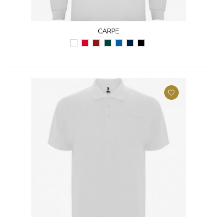
CARPE
BIAŁY
CZERWONY
BORDOWY
ZIELEŃ
KRÓLEWSKI
GRANATOWY
CZARNY
(01)
(60)
(57)
BUTELKOWA
NIEBIESKI
(55)
(02)
(56)
(05)