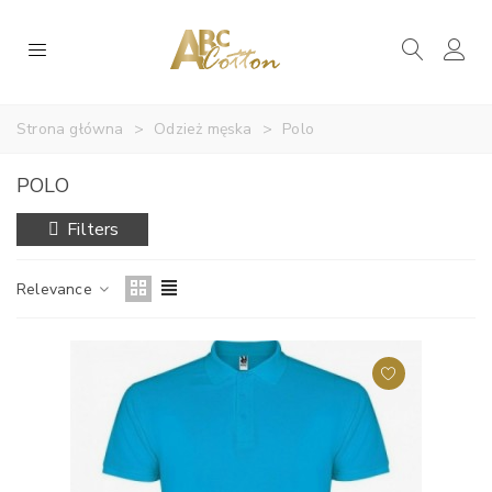
Strona główna
>
Odzież męska
>
Polo
POLO
Filters
Relevance