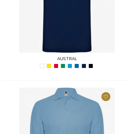
AUSTRAL
BIAŁY
ŻÓŁTY
CZERWONY
KELLY
TURKUSOWY
KRÓLEWSKI
GRANATOWY
CZARNY
(01)
(03)
(60)
ZIELONY
(12)
NIEBIESKI
(55)
(02)
(20)
(05)