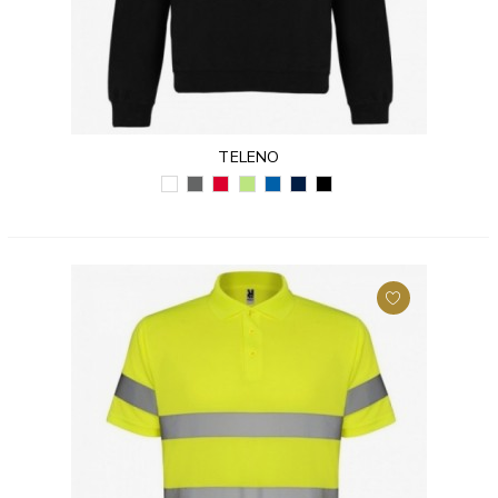
TELENO
BIAŁY
CIEMNOGRAFITOWY
CZERWONY
ZIELONY
KRÓLEWSKI
GRANATOWY
CZARNY
(01)
(46)
(60)
PAPROTKOWY
NIEBIESKI
(55)
(02)
(226)
(05)