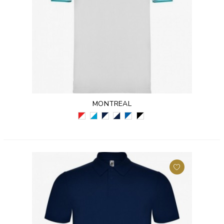
MONTREAL
CZERWONY/BIAŁY
BIAŁY/TURKUSOWY
GRANATOWY/BIAŁY
BIAŁY/GRANATOWY
KRÓLEWSKI
CZARNY/BIAŁY
(6001)
(0112)
(5501)
(0155)
NIEBIESKI/BIAŁY
(0201)
(0501)