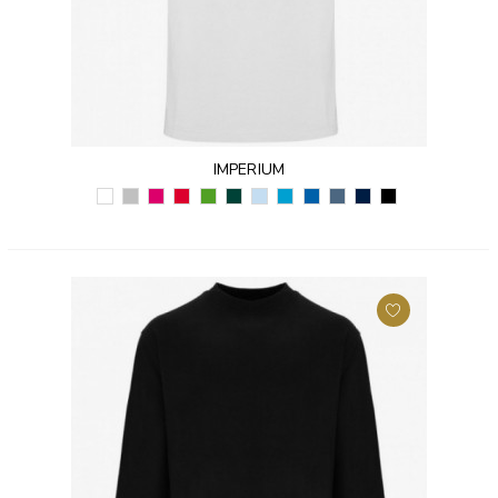
IMPERIUM
BIAŁY
SZARY
RÓŻOWY
CZERWONY
TRAWIASTY
ZIELEŃ
BŁĘKITNY
TURKUSOWY
KRÓLEWSKI
NIEBIESKI
GRANATOWY
CZARNY
(01)
(58)
(78)
(60)
(83)
BUTELKOWA
(10)
(12)
NIEBIESKI
DŻINSOWY
(55)
(02)
(56)
(05)
(86)