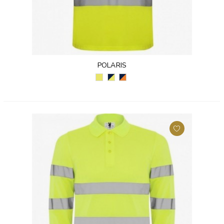
POLARIS
ŻÓŁTY
GRANATOWY/
GRANATOWY/POMARAŃCZO
FLUORESCENCYJNY
ŻÓŁTY
FLUORESCENCYJNY
(221)
FLUORESCENCYJNY
(55223)
(55221)