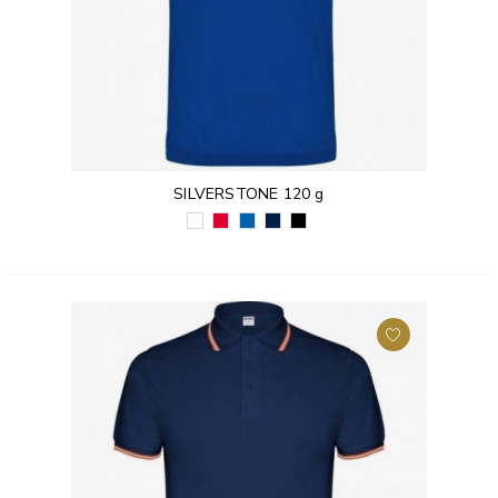
SILVERSTONE 120 g
BIAŁY
CZERWONY
KRÓLEWSKI
GRANATOWY
CZARNY
(01)
(60)
NIEBIESKI
(55)
(02)
(05)