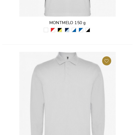
MONTMELO 150 g
BIAŁY
CZERWONY/BIAŁY
CZARNY/LIMONKOWY
GRANATOWY/BŁĘKITNY
BIAŁY/KRÓLEWSKI
KRÓLEWSKI
BIAŁY/CZARNY
(01)
(6001)
(02225)
(5510)
NIEBIESKI
NIEBIESKI/BIAŁY
(0102)
(0105)
(0501)