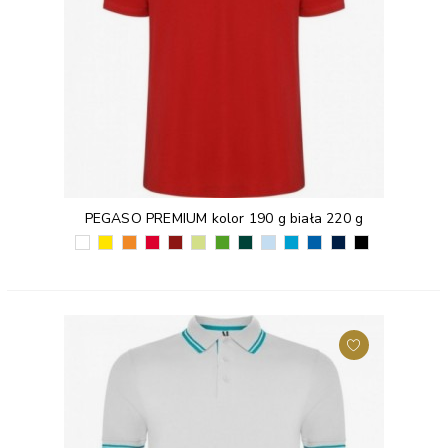
PEGASO PREMIUM kolor 190 g biała 220 g
BIAŁY
ŻÓŁTY
POMARAŃCZOWY
CZERWONY
BORDOWY
LIMONKOWY
TRAWIASTY
ZIELEŃ
BŁĘKITNY
TURKUSOWY
KRÓLEWSKI
GRANATOWY
CZARNY
(01)
(03)
(31)
(60)
(57)
ZIELONY
(83)
BUTELKOWA
(10)
(12)
NIEBIESKI
(55)
(02)
(69)
(56)
(05)